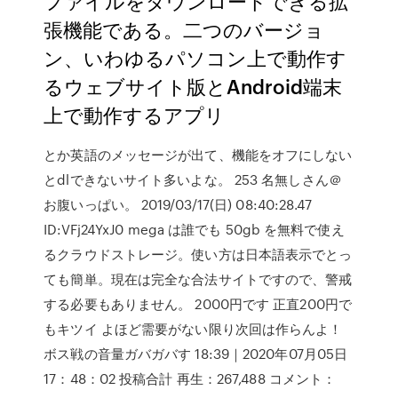
ファイルをダウンロードできる拡
張機能である。二つのバージョ
ン、いわゆるパソコン上で動作す
るウェブサイト版とAndroid端末
上で動作するアプリ
とか英語のメッセージが出て、機能をオフにしない
とdlできないサイト多いよな。 253 名無しさん＠
お腹いっぱい。 2019/03/17(日) 08:40:28.47
ID:VFj24YxJ0 mega は誰でも 50gb を無料で使え
るクラウドストレージ。使い方は日本語表示でとっ
ても簡単。現在は完全な合法サイトですので、警戒
する必要もありません。 2000円です 正直200円で
もキツイ よほど需要がない限り次回は作らんよ！
ボス戦の音量ガバガバす 18:39｜2020年07月05日
17：48：02 投稿合計 再生：267,488 コメント：