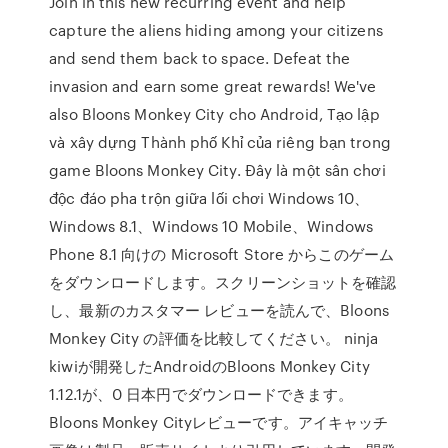
Join in this new recurring event and help
capture the aliens hiding among your citizens
and send them back to space. Defeat the
invasion and earn some great rewards! We've
also Bloons Monkey City cho Android, Tạo lập
và xây dựng Thành phố Khỉ của riêng bạn trong
game Bloons Monkey City. Đây là một sân chơi
độc đáo pha trộn giữa lối chơi Windows 10、
Windows 8.1、Windows 10 Mobile、Windows
Phone 8.1 向けの Microsoft Store からこのゲーム
をダウンロードします。スクリーンショットを確認
し、最新のカスタマー レビューを読んで、Bloons
Monkey City の評価を比較してください。 ninja
kiwiが開発したAndroidのBloons Monkey City
1.12.1が、0 日本円でダウンロードできます。
Bloons Monkey Cityレビューです。アイキャッチ