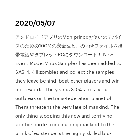
2020/05/07
アンドロイドアプリのMon princeお使いのデバイ
スのための100％の安全性と、の.apkファイルを携
帯電話やタブレットPCにダウンロード！ New
Event Mode! Virus Samples has been added to
SAS 4. Kill zombies and collect the samples
they leave behind, beat other players and win
big rewards! The year is 3104, and a virus
outbreak on the trans-federation planet of
Thera threatens the very fate of mankind. The
only thing stopping this new and terrifying
zombie horde from pushing mankind to the
brink of existence is the highly skilled blu-