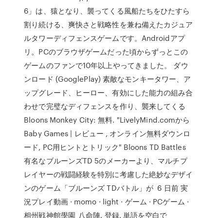
6」は、猿となり、襲ってくる風船たちをひたすら
割り続ける、爽快さと戦略性を兼ね備えたカジュア
ルタワーディフェンスゲームです。Androidアプ
リ。PCのブラウザゲームだった頃からずっとこの
ゲームのファンで10年以上やってきました。 ダウ
ンロード (GooglePlay) 素敵なモンキータワー、ア
ップグレード、ヒーロー、有効にした能力の組み合
わせで完璧なディフェンスを作り、襲来してくる
Bloons Monkey City: 無料. "LivelyMind.comから
Baby Games | レビュー , オンライン無料ダウンロ
ード, PC用ヒントとトリック" Bloons TD Battles
有名なブルーンズTD 5のメーカーより、マルチプ
レイヤーの戦闘経験を特別に考慮した絶妙なデザイ
ンのゲーム「ブルーンズ TDバトル」が 6 日前 実
況プレイ動画 · momo · light · ゲーム · PCゲーム ·
相州戦神館學園_八命陣. 登録. 単語を空白で