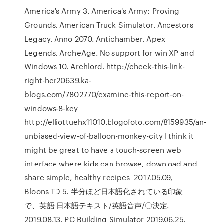
America's Army 3. America's Army: Proving
Grounds. American Truck Simulator. Ancestors
Legacy. Anno 2070. Antichamber. Apex
Legends. ArcheAge. No support for win XP and
Windows 10. Archlord. http://check-this-link-
right-her20639.ka-
blogs.com/7802770/examine-this-report-on-
windows-8-key
http://elliottuehx11010.blogofoto.com/8159935/an-
unbiased-view-of-balloon-monkey-city I think it
might be great to have a touch-screen web
interface where kids can browse, download and
share simple, healthy recipes 2017.05.09,
Bloons TD 5. 半分ほど日本語化されている印象
で、英語 日本語テキスト/英語音声/〇決定.
2019.08.13, PC Building Simulator 2019.06.25,