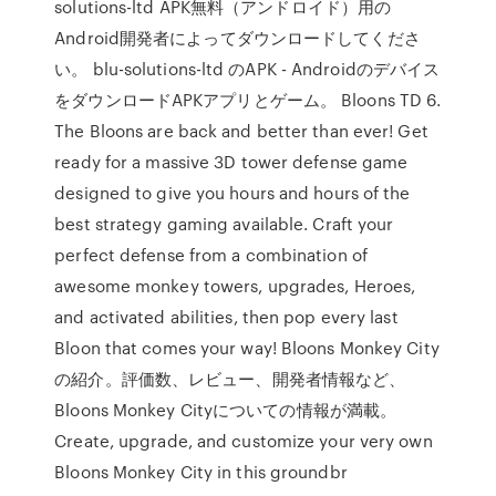
solutions-ltd APK無料（アンドロイド）用の
Android開発者によってダウンロードしてくださ
い。 blu-solutions-ltd のAPK - Androidのデバイス
をダウンロードAPKアプリとゲーム。 Bloons TD 6.
The Bloons are back and better than ever! Get
ready for a massive 3D tower defense game
designed to give you hours and hours of the
best strategy gaming available. Craft your
perfect defense from a combination of
awesome monkey towers, upgrades, Heroes,
and activated abilities, then pop every last
Bloon that comes your way! Bloons Monkey City
の紹介。評価数、レビュー、開発者情報など、
Bloons Monkey Cityについての情報が満載。
Create, upgrade, and customize your very own
Bloons Monkey City in this groundbr