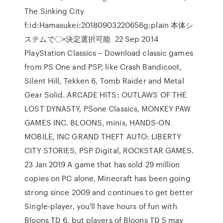
The Sinking City
f:id:Hamasukei:20180903220656g:plain 本体シ
ステムで〇×決定選択可能 22 Sep 2014
PlayStation Classics – Download classic games
from PS One and PSP, like Crash Bandicoot,
Silent Hill, Tekken 6, Tomb Raider and Metal
Gear Solid. ARCADE HITS: OUTLAWS OF THE
LOST DYNASTY, PSone Classics, MONKEY PAW
GAMES INC. BLOONS, minis, HANDS-ON
MOBILE, INC GRAND THEFT AUTO: LIBERTY
CITY STORIES, PSP Digital, ROCKSTAR GAMES.
23 Jan 2019 A game that has sold 29 million
copies on PC alone, Minecraft has been going
strong since 2009 and continues to get better
Single-player, you'll have hours of fun with
Bloons TD 6, but players of Bloons TD 5 may