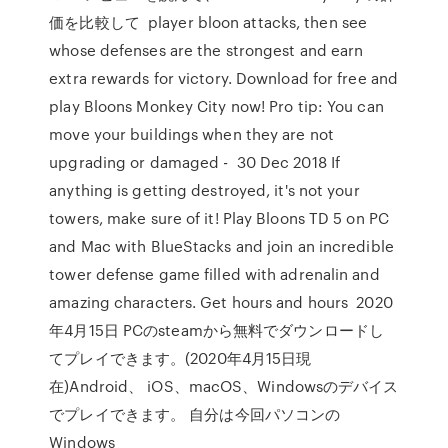
価を比較して player bloon attacks, then see
whose defenses are the strongest and earn
extra rewards for victory. Download for free and
play Bloons Monkey City now! Pro tip: You can
move your buildings when they are not
upgrading or damaged - 30 Dec 2018 If
anything is getting destroyed, it's not your
towers, make sure of it! Play Bloons TD 5 on PC
and Mac with BlueStacks and join an incredible
tower defense game filled with adrenalin and
amazing characters. Get hours and hours 2020
年4月15日 PCのsteamから無料でダウンロードし
てプレイできます。(2020年4月15日現
在)Android、 iOS、macOS、Windowsのデバイス
でプレイできます。 自分は今回パソコンの
Windows