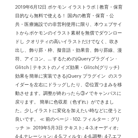
2019年6月12日 ポケモン イラストラボ | 教育・保育
目的なら無料で使える！ 国内の教育・保育・公
共・医療施設での非営利使用に限り、本ウェブサイ
トからポケモンのイラスト素材を無償でダウンロー
ドし クオリティの高いイラストだけでなく、吹き
出し、飾り罫・枠、擬音語・効果音、飾り罫線、漫
符、アイコン、… するためのjQueryプラグイン ·
Glitch | テキストのノイズ効果・Glitch(グリッチ)
効果を簡単に実装できるjQuery プラグイン のスラ
イダーを左右にドラッグしたり、②位置つまみを移
動させます。調整が終わったら③✓でキャンバスに
戻ります。 簡単に色収差（色ずれ）ができまし
た。少しイラストに変化を加えたい時などに使うと
良いです。 ≪ 前のページ · 102. フィルター：グリ
ッチ ≫ 2019年5月3日 テキスト; 4-3.オーディオ;
4-4.ナレーション; 4-5.フィルタ; 4-6.調整; 4-7.エフ