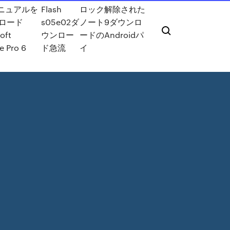
マニュアルを
Flash
ロック解除された
ロード
s05e02ダ
ノート9ダウンロ
oft
ウンロー
ードのAndroidパ
e Pro 6
ド急流
イ