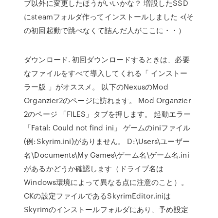
ブ以外に変更したほうがいいかな？ 増設したSSD
にsteamフォルダ作ってインストールしました <(そ
の初回起動で跳べなくて詰んだ人がここに・・）
ダウンロード. 初回ダウンロードするときは、必要
なファイルをすべて導入してくれる「 インストー
ラー版 」がオススメ。 以下のNexusのMod
Organzier2のページに訪れます。 Mod Organzier
2のページ 「FILES」タブを押します。 起動エラー
「Fatal: Could not find ini」 ゲームのiniファイル
(例:Skyrim.ini)がありません。 D:\Users\ユーザー
名\Documents\My Games\ゲーム名\ゲーム名.ini
があるかどうか確認します（ドライブ名は
Windows環境によって異なる点に注意のこと）。
CKの設定ファイルであるSkyrimEditor.iniは
Skyrimのインストールフォルダにあり、予め設定