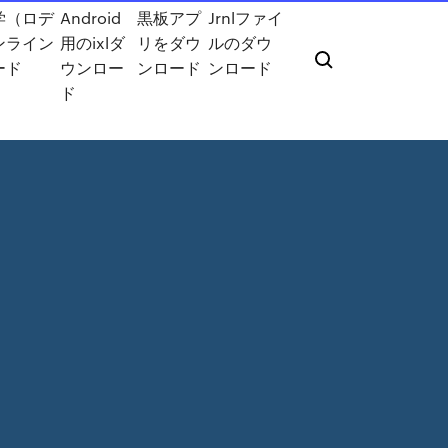
学（ロデ
Android
黒板アプ
Jrnlファイ
ンライン
用のixlダ
リをダウ
ルのダウ
ード
ウンロー
ンロード
ンロード
ド