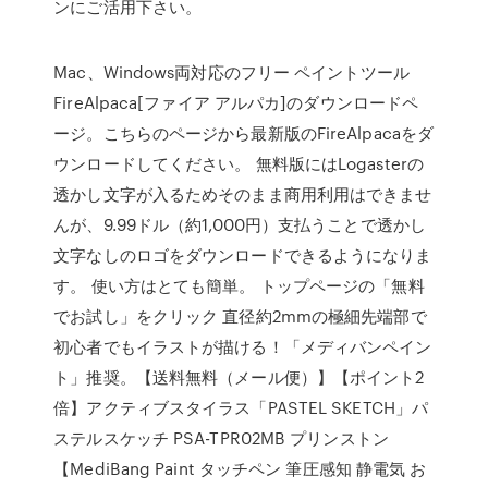
ンにご活用下さい。
Mac、Windows両対応のフリー ペイントツール
FireAlpaca[ファイア アルパカ]のダウンロードペ
ージ。こちらのページから最新版のFireAlpacaをダ
ウンロードしてください。 無料版にはLogasterの
透かし文字が入るためそのまま商用利用はできませ
んが、9.99ドル（約1,000円）支払うことで透かし
文字なしのロゴをダウンロードできるようになりま
す。 使い方はとても簡単。 トップページの「無料
でお試し」をクリック 直径約2mmの極細先端部で
初心者でもイラストが描ける！「メディバンペイン
ト」推奨。【送料無料（メール便）】【ポイント2
倍】アクティブスタイラス「PASTEL SKETCH」パ
ステルスケッチ PSA-TPR02MB プリンストン
【MediBang Paint タッチペン 筆圧感知 静電気 お