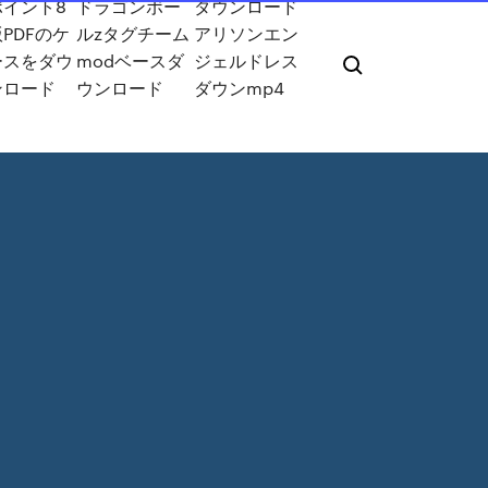
ポイント8
ドラゴンボー
ダウンロード
PDFのケ
ルzタグチーム
アリソンエン
ースをダウ
modベースダ
ジェルドレス
ンロード
ウンロード
ダウンmp4