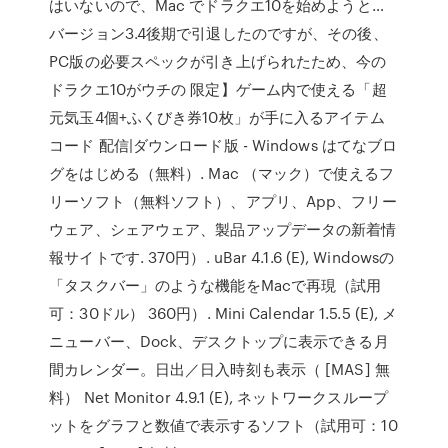
はいないので、Mac でドラクエ10を始めようと…
バージョン3.4後期で引退したのですが、その後、
PC版の必要スペックが引き上げられたため、今の
ドラクエ10がウチの 限定】ゲーム内で使える「超
元気玉4個+ふくびき券10枚」が手に入るアイテム
コード 配信|ダウンロード版 - Windows はてなブロ
グをはじめる（無料）. Mac （マック）で使えるフ
リーソフト（無料ソフト）、アプリ、App、フリー
ウェア、シェアウェア、製品アップデータの新着情
報サイトです. 370円）. uBar 4.1.6 (E), Windowsの
「タスクバー」のような機能をMacで再現（試用
可：30ドル） 360円）. Mini Calendar 1.5.5 (E), メ
ニューバー、Dock、デスクトップに表示できる月
間カレンダー。日出／日入時刻も表示（ [MAS] 無
料） Net Monitor 4.9.1 (E), ネットワークスループ
ットをグラフと数値で表示するソフト（試用可：10