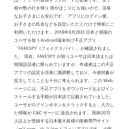
校や塾の行き帰り 雨やほこりにも強いので、活発
なお子さまにも安心です。 アプリにログイン後、
お子さまの氏名などを設定いただくだけで簡単にご
利用いただけます。 2018年6月26日 日本と韓国の
ユーザを狙うAndroid端末向け不正アプリ
「FAKESPY（フェイクスパイ）」が確認されまし
た。 現在、FAKESPY が狙うユーザは日本語または
韓国語話者に限られていますが、作成者はこの不正
アプリの設定を活発に微調整しており、今後対象が
拡大してくことも十分に考えられます。 この Web
ページには、不正アプリをダウンロードおよびイン
ストールする手順が日本語で記載されていました。
ユーザがログインボタンをクリックすると、入力し
た情報が C&C サーバに送信されます。 医師20万
人以上が登録する日本最大規模の医療専門サイト
「m3.com」の スマートフォンアプリです。 の医