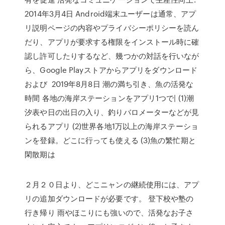
2014年3月4日 Android端末ユーザーは通常、アプ
リ説明ページの内容やプライバシーポリシーを読ん
だり、アプリが要求する権限をインストール時に確
認し許可したりするなど、幾つかの対話を行いなが
ら、Google Playストアからアプリをダウンロード
および 2019年8月8日 潮の満ち引き、魚の活発な
時間 各地の海岸ステーションをアプリ1つで| (1)潮
汐表や日の出日の入り、釣りバロメーターなどが見
られるアプリ (2)世界各地1万以上の海岸ステーショ
ンを登録。どこに行っても使える (3)魚の繁忙期と
閑散期は
２月２０日より、どこニャンの継続使用には、アプ
リの追加ダウンロードが必要です。 登下校や塾の
行き帰り 雨やほこりにも強いので、活発なお子さ