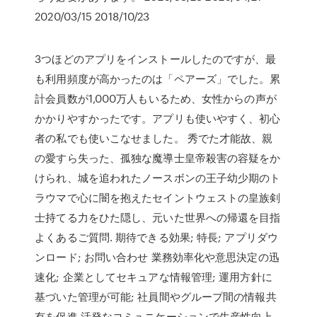
2020/03/15 2018/10/23
3つほどのアプリをインストールしたのですが、最
も利用頻度が高かったのは「ペアーズ」でした。累
計会員数が1,000万人もいるため、女性からの声が
かかりやすかったです。アプリも使いやすく、初心
者の私でも使いこなせました。 秀でた才能故、親
の愛すら失った、孤独な魔導士皇帝殺害の容疑をか
けられ、城を追われたノースボンの王子幼少期のト
ラウマで心に闇を抱えたセイントウェストの皇族剣
士持てる力をひた隠し、元いた世界への帰還を目指
よくあるご質問. 期待できる効果; 特長; アプリダウ
ンロード; お問い合わせ 業務効率化や意思決定の迅
速化; 企業としてセキュアな情報管理; 運用方針に
基づいた管理が可能; 社員間やグループ間の情報共
有を促進 活発なコミュニケーションで生産性向上.