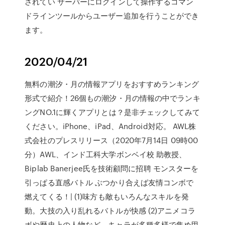
されてい サーバーにログインして操作するコマン
ドラインツールからユーザー追加を行うことができ
ます。
2020/04/21
無料の潮汐・月の情報アプリをおすすめランキング
形式で紹介！26個もの潮汐・月の情報の中でランキ
ングNO.1に輝くアプリとは？是非チェックしてみて
ください。iPhone、iPad、Android対応。 AWL株
式会社のプレスリリース（2020年7月14日 09時00
分）AWL、インド工科大学ボンベイ校 助教授、
Biplab Banerjee氏を技術顧問に招聘 モンスターを
引っぱる直感バトル ぶつかり合えば友情コンボで
燃えてくる！| (1)味方も敵もいろんなスキルを発
動。大技の入り乱れるバトルが快感 (2)アニメコラ
ボや歴史上の人物など、キャラが多種多様で集め甲