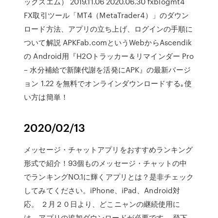
ックスエム） 2019.11.06 2020.06.30 fxblogmt4
FX取引ツール「MT4（MetaTrader4）」のダウン
ロード方法、アプリの立ち上げ、ログインの手順に
ついて解説 APKFab.comというWebからAscendik
の Android用『H2Oトラッカー＆リマインダー Pro
– 水分補給で新陳代謝を活発にAPK』の最新バージ
ョン 1.22 を無料でオンラインダウンロードする｡使
い方は簡単！
2020/02/13
メッセージ・チャットアプリをおすすめランキング
形式で紹介！93個ものメッセージ・チャットの中
でランキングNO.1に輝くアプリとは？是非チェック
してみてください。iPhone、iPad、Android対
応。 ２月２０日より、どこニャンの継続使用に
は、アプリの追加ダウンロードが必要です。 登下