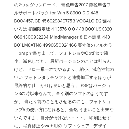
の2つをダウンロード。 青色申告2017 節税申告フ
ルサポートパック for Win 5 8900 0 0 448
B004457JCE 4560298407753 VOCALOID2 猫村
いろは 初回限定版 4 13576 0 0 448 B001U9K320
0664300932234 MindManager 8 日本語版 448
B01LM8ATN6 4996650324466 実寸倍のフルカラ
ーbmpで書き出して、フォトショやOptPixで縮
小、減色してた。 最新バージョンのことは判らん
けど、ドロー系一本でやるより、縮小、減色性能の
いい フォトレタッチソフトと連携加工するほうが
最終的な仕上がりは良いと思う。 PSPはバージョ
ン3の時以来なんで、全く別のソフトのようです
が、 当たり前のことをさせるのにも、フォトショ
ップ5の使い方になれると、全然 うまいこと出来な
いんですよ、自分が情けない・・・。 印刷はせず
に、写真修正やweb用の ソフトウェア - デザイ