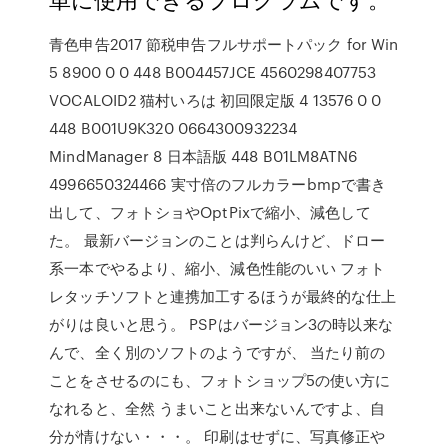
青色申告2017 節税申告フルサポートパック for Win
5 8900 0 0 448 B004457JCE 4560298407753
VOCALOID2 猫村いろは 初回限定版 4 13576 0 0
448 B001U9K320 0664300932234
MindManager 8 日本語版 448 B01LM8ATN6
4996650324466 実寸倍のフルカラーbmpで書き
出して、フォトショやOptPixで縮小、減色して
た。 最新バージョンのことは判らんけど、ドロー
系一本でやるより、縮小、減色性能のいい フォト
レタッチソフトと連携加工するほうが最終的な仕上
がりは良いと思う。 PSPはバージョン3の時以来な
んで、全く別のソフトのようですが、 当たり前の
ことをさせるのにも、フォトショップ5の使い方に
なれると、全然 うまいこと出来ないんですよ、自
分が情けない・・・。 印刷はせずに、写真修正や