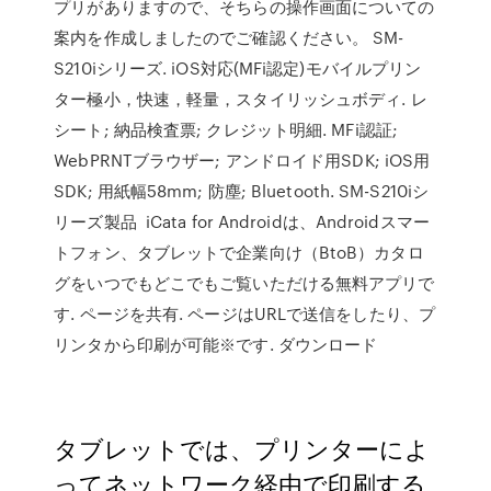
プリがありますので、そちらの操作画面についての
案内を作成しましたのでご確認ください。 SM-
S210iシリーズ. iOS対応(MFi認定)モバイルプリン
ター極小，快速，軽量，スタイリッシュボディ. レ
シート; 納品検査票; クレジット明細. MFi認証;
WebPRNTブラウザー; アンドロイド用SDK; iOS用
SDK; 用紙幅58mm; 防塵; Bluetooth. SM-S210iシ
リーズ製品 iCata for Androidは、Androidスマー
トフォン、タブレットで企業向け（BtoB）カタロ
グをいつでもどこでもご覧いただける無料アプリで
す. ページを共有. ページはURLで送信をしたり、プ
リンタから印刷が可能※です. ダウンロード
タブレットでは、プリンターによ
ってネットワーク経由で印刷する