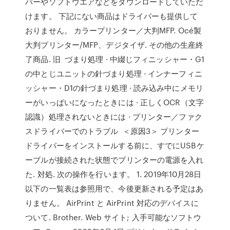
バーやソフトウエアなどをダウンロードしていただ
けます。 下記にない商品はドライバーも提供して
おりません。 カラープリンター／大判MFP. Océ製
大判プリンター/MFP、デジタイザ. その他の生産終
了商品. 旧 づまり処理 · 中綴じフィニッシャー・G1
の中とじユニットの針づまり処理 · インナーフィニ
ッシャー・D1の針づまり処理 · 読み込み中にメモリ
ーがいっぱいになったときには · 正しくOCR（文字
認識）処理されないときには · プリンター／ファク
スドライバーでのトラブル ＜原因3＞ プリンター
ドライバーをインストールする前に、すでにUSBケ
ーブルが接続された状態でプリンターの電源を入れ
た. 対処. 次の操作を行います。 1. 2019年10月28日
以下の一覧表は参照用で、今後更新される予定はあ
りません。 AirPrint と AirPrint 対応のデバイスに
ついて. Brother. Web サイト; 入手可能なソフトウ