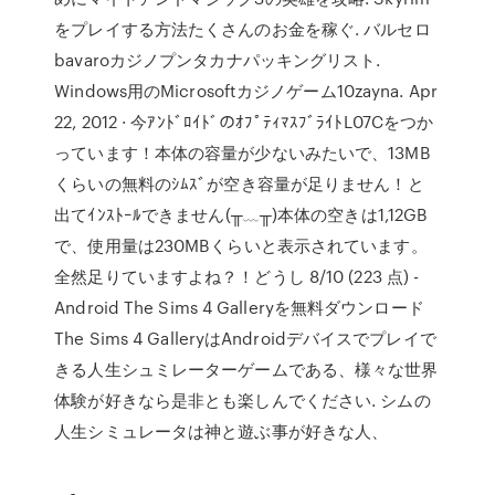
をプレイする方法たくさんのお金を稼ぐ. バルセロ
bavaroカジノプンタカナパッキングリスト.
Windows用のMicrosoftカジノゲーム10zayna. Apr
22, 2012 · 今ｱﾝﾄﾞﾛｲﾄﾞのｵﾌﾟﾃｨﾏｽﾌﾞﾗｲﾄL07Cをつか
っています！本体の容量が少ないみたいで、13MB
くらいの無料のｼﾑｽﾞが空き容量が足りません！と
出てｲﾝｽﾄｰﾙできません(╥﹏╥)本体の空きは1,12GB
で、使用量は230MBくらいと表示されています。
全然足りていますよね？！どうし 8/10 (223 点) -
Android The Sims 4 Galleryを無料ダウンロード
The Sims 4 GalleryはAndroidデバイスでプレイで
きる人生シュミレーターゲームである、様々な世界
体験が好きなら是非とも楽しんでください. シムの
人生シミュレータは神と遊ぶ事が好きな人、