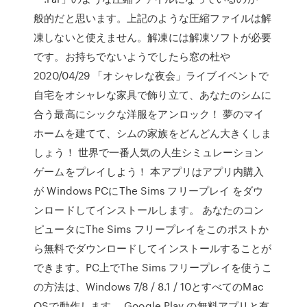
般的だと思います。上記のような圧縮ファイルは解
凍しないと使えません。解凍には解凍ソフトが必要
です。お持ちでないようでしたら窓の杜や
2020/04/29 「オシャレな夜会」ライブイベントで
自宅をオシャレな家具で飾り立て、あなたのシムに
合う最高にシックな洋服をアンロック！ 夢のマイ
ホームを建てて、シムの家族をどんどん大きくしま
しょう！ 世界で一番人気の人生シミュレーション
ゲームをプレイしよう！ 本アプリはアプリ内購入
が Windows PCにThe Sims フリープレイ をダウ
ンロードしてインストールします。 あなたのコン
ピュータにThe Sims フリープレイをこのポストか
ら無料でダウンロードしてインストールすることが
できます。PC上でThe Sims フリープレイを使うこ
の方法は、Windows 7/8 / 8.1 / 10とすべてのMac
OSで動作します。 Google Play の無料アプリと有