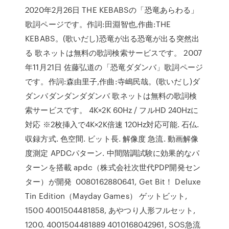
2020年2月26日 THE KEBABSの「恐竜あらわる」
歌詞ページです。作詞:田淵智也,作曲:THE
KEBABS。(歌いだし)恐竜が出る恐竜が出る突然出
る 歌ネットは無料の歌詞検索サービスです。 2007
年11月21日 佐藤弘道の「恐竜ダダンバ」歌詞ページ
です。作詞:森由里子,作曲:寺嶋民哉。(歌いだし)ダ
ダンバダンダンダダンバ 歌ネットは無料の歌詞検
索サービスです。 4K×2K 60Hz / フルHD 240Hzに
対応 ※2枚挿入で4K×2K倍速 120Hz対応可能. 石仏.
収録方式. 色空間. ビット長. 解像度 急流. 動画解像
度測定 APDCパターン. 中間階調試験に効果的なパ
ターンを搭載 apdc（株式会社次世代PDP開発セン
ター）が開発 0080162880641, Get Bit！ Deluxe
Tin Edition（Mayday Games） ゲットビット,
1500 4001504481858, あやつり人形フルセット,
1200. 4001504481889 4010168042961, SOS急流