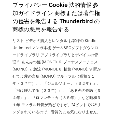
プライバシー Cookie 法的情報 参
加ガイドライン 商標または著作権
の侵害を報告する Thunderbird の
商標の悪用を報告する
リスト ビデオの購入とレンタル お客様の Kindle
Unlimited マンガ本棚 ゲーム&PCソフトダウンロ
ードライブラリ アプリライブラリとデバイスの管
理 5. あんみつ姫 (MONO). 6. ブエナスノーチェス
(MONO). 7. 急流 (MONO). 8. 枯葉 (MONO). 9. 聞か
せてよ愛の言葉 (MONO) フル・フル（昭和３１
年・３７年）』、『ジェルソミーナ（３２年）』、
『河は呼んでる（３３年）』、『ある恋の物語（３
４年）』、『ロマンティカ（３５年）』など昭和３
１年 モノラル録音が殆どですが、24ビットでﾏｽﾀリ
ングされているので、音質的にも気になりません。