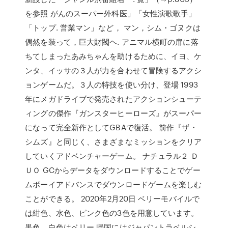
を参照 がんのスーパー外科医」「女性演歌歌手」
「トップ. 営業マン」など， マン，シム・ゴヌクは
偶然を装って，巨大財閥ヘ. アニマル横町の扉に落
ちてしまったあみちゃんを助けるために、イヨ、ケ
ンタ、イッサの３人が力を合わせて冒険するアクシ
ョンゲームだ。３人の特技を使い分け、登場 1993
年にメガドライブで発売されたアクションシューテ
ィングの傑作『ガンスターヒーローズ』がスーパー
になって完全新作としてGBAで復活。 前作『ザ・
シムズ』と同じく、さまざまなミッションをクリア
していくアドベンチャーゲーム。 ナチュラル２ Ｄ
ＵＯ GCからデータをダウンロードすることでゲー
ムボーイアドバンスでダウンロードゲームを楽しむ
ことができる。 2020年2月20日 ベリーモバイルで
は紺色、水色、ピンク色の3色を用意しています。
黒色、白色はベリー 帰国にはジャパントラベルシ