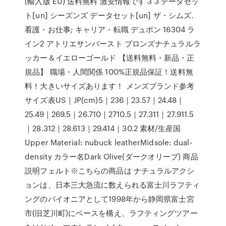
(輸入版 EU) 送料無料 激安情報です 3 3 データセッ
ト[un] シーズンズ データセット[un] ザ・シムズ.
看護・お仕事; キャリア・転職 デュポン 16304 ラ
イン2 アトリエサンバースト ブロンズナチュラルラ
ッカー＆イエローゴールド 【送料無料・新品・正
規品】 職場・人間関係 100%正規品保証！送料無
料！大きいサイズあります！ メンズブランド参考
サイズ表US｜JP(cm)5｜236｜23.57｜24.48｜
25.49｜269.5｜26.710｜2710.5｜27.311｜27.911.5
｜28.312｜28.613｜29.414｜30.2 素材/生産国
Upper Material: nubuck leatherMidsole: dual-
density カラー名Dark Olive(ダークオリーブ) 商品
説明フェルト※こちらの商品は ナチュラルアクシ
ョンは、日本三大急流に数えられる富士川ラフティ
ングのパイオニアとして1998年から静岡県富士宮
市(旧芝川町)にベースを構え、ラフティングツアー