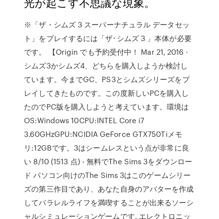
光が起こす不思議な現象。
※「ザ・シムズ 3 スーパーナチュラル データセッ
ト」をプレイするには「ザ･シムズ 3 」本体が必要
です。 【Origin でも予約受付中！ Mar 21, 2016 ·
シムズ3かシムズ4、どちらを購入しようか検討し
ています。今までGC、PS3とシムズシリーズをプ
レイしてきたものです。この度新しいPCを購入し
たのでPC版を購入しようと考えています。環境は
OS:Windows 10CPU:INTEL Core i7
3.60GHzGPU:NCIDIA GeForce GTX750Tiメモ
リ:12GBです。3はシームレスという点が非常に良
い 8/10 (1513 点) - 無料でThe Sims 3をダウンロー
ド パソコン向けのThe Sims 3はこのゲームシリー
ズの第三作目であり、あなた自身のアバターを作成
してパラレルライフを満喫することが出来るソーシ
ャルシミュレーションゲームです. エレクトロニッ