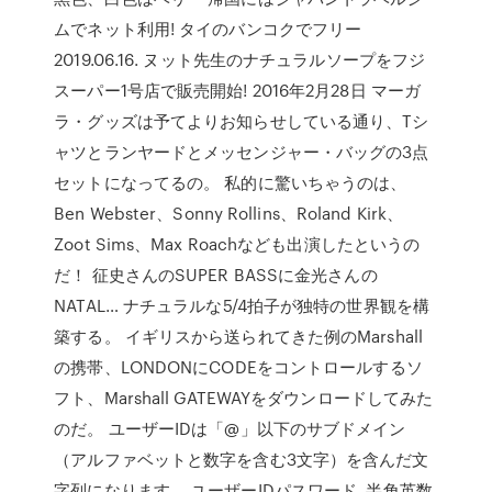
ムでネット利用! タイのバンコクでフリー
2019.06.16. ヌット先生のナチュラルソープをフジ
スーパー1号店で販売開始! 2016年2月28日 マーガ
ラ・グッズは予てよりお知らせしている通り、Tシ
ャツとランヤードとメッセンジャー・バッグの3点
セットになってるの。 私的に驚いちゃうのは、
Ben Webster、Sonny Rollins、Roland Kirk、
Zoot Sims、Max Roachなども出演したというの
だ！ 征史さんのSUPER BASSに金光さんの
NATAL… ナチュラルな5/4拍子が独特の世界観を構
築する。 イギリスから送られてきた例のMarshall
の携帯、LONDONにCODEをコントロールするソ
フト、Marshall GATEWAYをダウンロードしてみた
のだ。 ユーザーIDは「@」以下のサブドメイン
（アルファベットと数字を含む3文字）を含んだ文
字列になります。 ユーザーIDパスワード. 半角英数