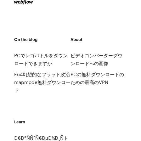
On the blog
About
PCでレゴバトルをダウン
ビデオコンバーターダウ
ロードできますか
ンロードへの画像
Eu4幻想的なフラット政治
PCの無料ダウンロードの
mapmode無料ダウンロー
ための最高のVPN
ド
Learn
Ð€Ð°ÑÑˆÑ€ÐµÐ½Ð¸Ñト