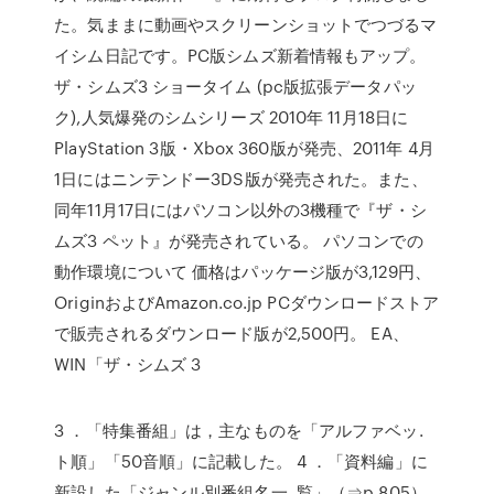
た。気ままに動画やスクリーンショットでつづるマ
イシム日記です。PC版シムズ新着情報もアップ。
ザ・シムズ3 ショータイム (pc版拡張データパッ
ク),人気爆発のシムシリーズ 2010年 11月18日に
PlayStation 3版・Xbox 360版が発売、2011年 4月
1日にはニンテンドー3DS版が発売された。また、
同年11月17日にはパソコン以外の3機種で『ザ・シ
ムズ3 ペット』が発売されている。 パソコンでの
動作環境について 価格はパッケージ版が3,129円、
OriginおよびAmazon.co.jp PCダウンロードストア
で販売されるダウンロード版が2,500円。 EA、
WIN「ザ・シムズ 3
3 ．「特集番組」は，主なものを「アルファベッ.
ト順」「50音順」に記載した。 4 ．「資料編」に
新設した「ジャンル別番組名一. 覧」（⇒p.805）